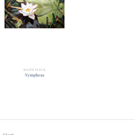
RALPH FLECK
Nympheas
Start