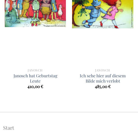
JANOSCH
JANOSCH
Janosch hat Geburtstag
Ich sehe hier auf diesem
Leute
Bilde mich verlobt
410,00
€
485,00
€
Start