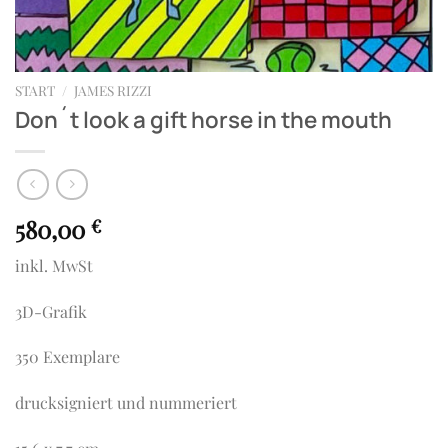
START
/
JAMES RIZZI
Don´t look a gift horse in the mouth
580,00
€
inkl. MwSt
3D-Grafik
350 Exemplare
drucksigniert und nummeriert