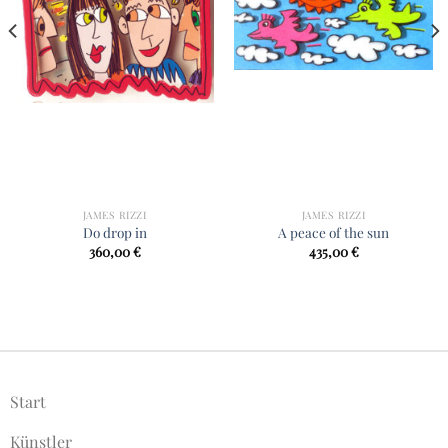
JAMES RIZZI
JAMES RIZZI
Do drop in
A peace of the sun
360,00
€
435,00
€
Start
Künstler