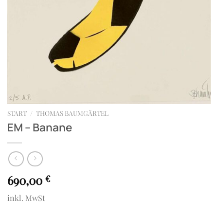
START
/
THOMAS BAUMGÄRTEL
EM – Banane
690,00
€
inkl. MwSt