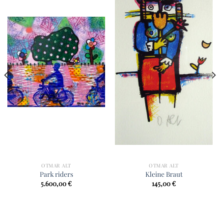
OTMAR ALT
OTMAR ALT
Park riders
Kleine Braut
5.600,00
€
145,00
€