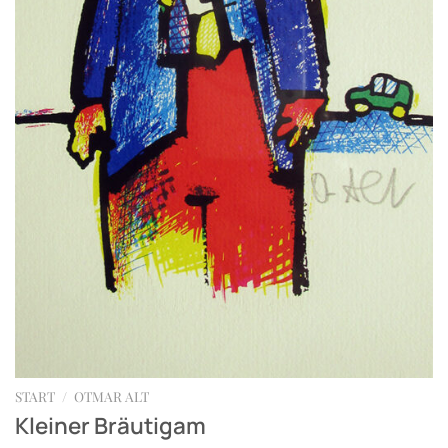
START
/
OTMAR ALT
Kleiner Bräutigam