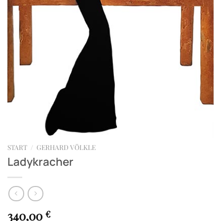
START
/
GERHARD VÖLKLE
Ladykracher
340,00
€