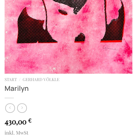
START
/
GERHARD VÖLKLE
Marilyn
430,00
€
inkl. MwSt