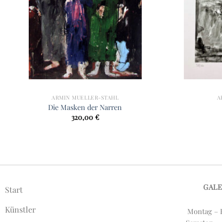
ARMIN MUELLER-STAHL
A
Die Masken der Narren
320,00
€
GAL
Start
Künstler
Montag – F