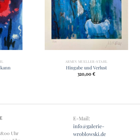
HL
ARMIN MUELLER-STAHL
n kann
Hingabe und Verlust
320,00
€
E
E-Mail:
info@galerie-
18:00 Uhr
wroblowski.de