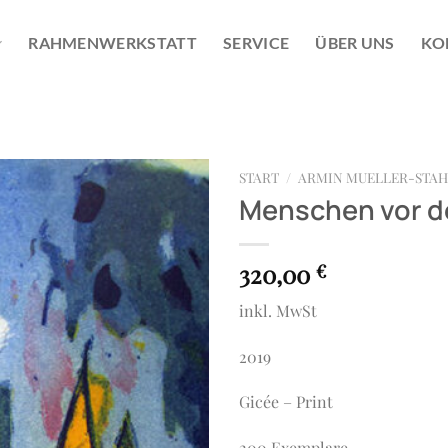
RAHMENWERKSTATT
SERVICE
ÜBER UNS
KO
START
/
ARMIN MUELLER-STAH
Menschen vor d
320,00
€
inkl. MwSt
2019
Gicée – Print
200 Exemplare