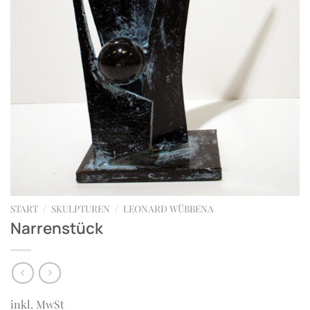
START
/
SKULPTUREN
/
LEONARD WÜBBENA
Narrenstück
inkl. MwSt