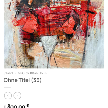
START
/
GEORG BRANDNER
Ohne Titel (35)
1.800,00
€