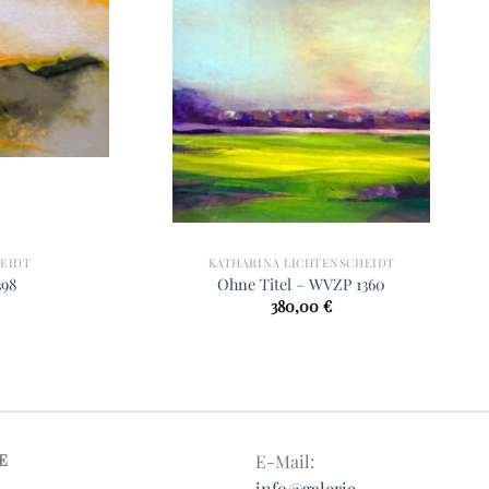
EIDT
KATHARINA LICHTENSCHEIDT
398
Ohne Titel – WVZP 1360
380,00
€
E
E-Mail:
info@galerie-