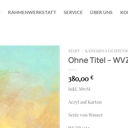
RAHMENWERKSTATT
SERVICE
ÜBER UNS
KO
START
/
KATHARINA LICHTENS
Ohne Titel – WV
380,00
€
inkl. MwSt
Acryl auf Karton
Serie von Wasser
WVZP 1365