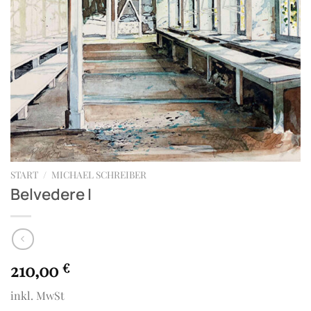
START
/
MICHAEL SCHREIBER
Belvedere I
210,00
€
inkl. MwSt