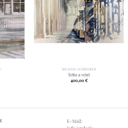
R
MICHAEL SCHREIBER
Tetto a vetri
400,00
€
E
E-Mail: