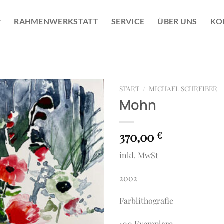
RAHMENWERKSTATT
SERVICE
ÜBER UNS
KO
START
/
MICHAEL SCHREIBER
Mohn
370,00
€
inkl. MwSt
2002
Farblithografie
100 Exemplare