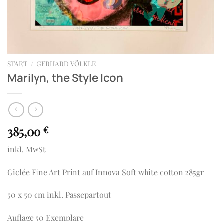
START
/
GERHARD VÖLKLE
Marilyn, the Style Icon
385,00
€
inkl. MwSt
Giclée Fine Art Print auf Innova Soft white cotton 285gr
50 x 50 cm inkl. Passepartout
Auflage 50 Exemplare