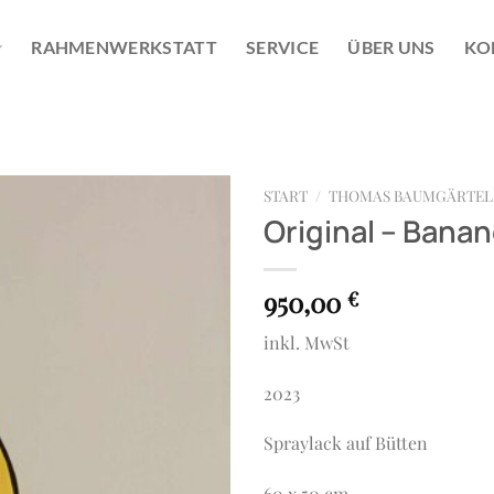
RAHMENWERKSTATT
SERVICE
ÜBER UNS
KO
START
/
THOMAS BAUMGÄRTEL
Original – Bana
950,00
€
inkl. MwSt
2023
Spraylack auf Bütten
60 x 50 cm