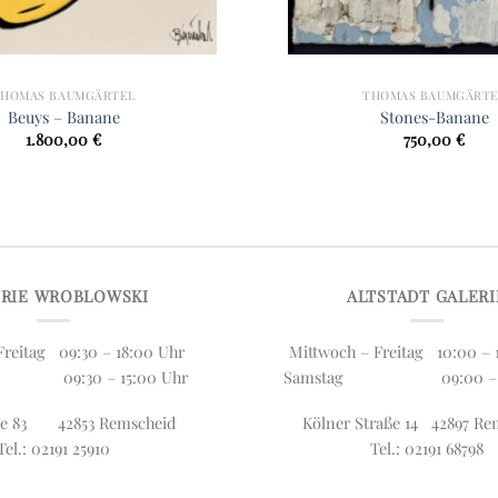
THOMAS BAUMGÄRTEL
THOMAS BAUMGÄRTE
Beuys – Banane
Stones-Banane
1.800,00
€
750,00
€
ERIE WROBLOWSKI
ALTSTADT GALERI
reitag 09:30 – 18:00 Uhr
Mittwoch – Freitag 10:00 – 
 09:30 – 15:00 Uhr
Samstag 09:00 – 13
aße 83 42853 Remscheid
Kölner Straße 14 42897 Re
Tel.: 02191 25910
Tel.: 02191 68798