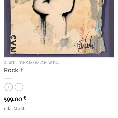
START
/
THOMAS BAUMGÄRTEL
Rock it
599,00
€
inkl. MwSt