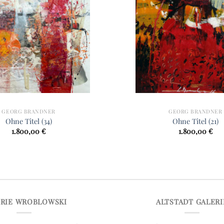
GEORG BRANDNER
GEORG BRANDNER
Ohne Titel (34)
Ohne Titel (21)
1.800,00
€
1.800,00
€
ERIE WROBLOWSKI
ALTSTADT GALERI