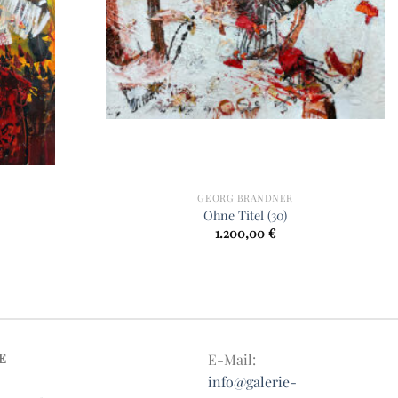
GEORG BRANDNER
Ohne Titel (30)
1.200,00
€
E
E-Mail:
info@galerie-