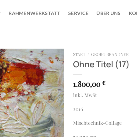
RAHMENWERKSTATT
SERVICE
ÜBER UNS
KO
START
/
GEORG BRANDNER
Ohne Titel (17)
1.800,00
€
inkl. MwSt
2016
Mischtechnik-Collage
50 x 70 cm